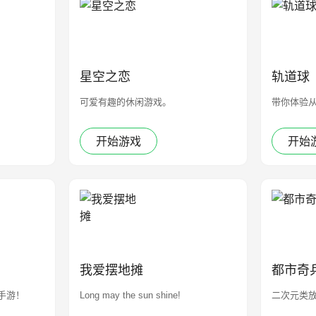
星空之恋
轨道球
可爱有趣的休闲游戏。
带你体验
开始游戏
开始
我爱摆地摊
都市奇
手游！
Long may the sun shine!
二次元类