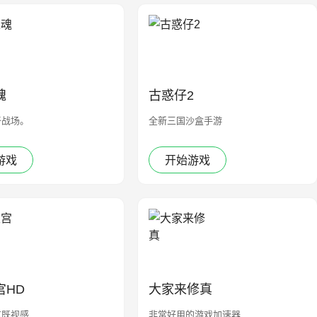
魂
古惑仔2
奇战场。
全新三国沙盒手游
游戏
开始游戏
宫HD
大家来修真
艺既视感
非常好用的游戏加速器