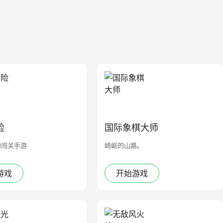
险
国际象棋大师
的闯关手游
崎岖的山路。
游戏
开始游戏